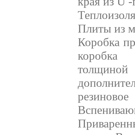
края из U 
Теплоизо
Плиты из м
Коробка
п
короб
толщиной
дополните
резинов
Вспенива
Приварен