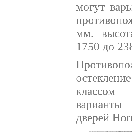
могут варь
противопо
мм. высо
1750 до 23
Противо
остеклени
классом 
варианты
дверей Ho