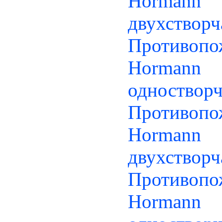
Horman
двухстворч
Противо
Horman
одноствор
Противо
Horman
двухстворч
Противо
Horman