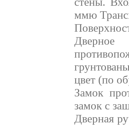
стены. Вхо
ммю Транс
Поверхно
Дверно
противоп
грунтованы
цвет (по о
Замок
про
замок с за
Дверная ру