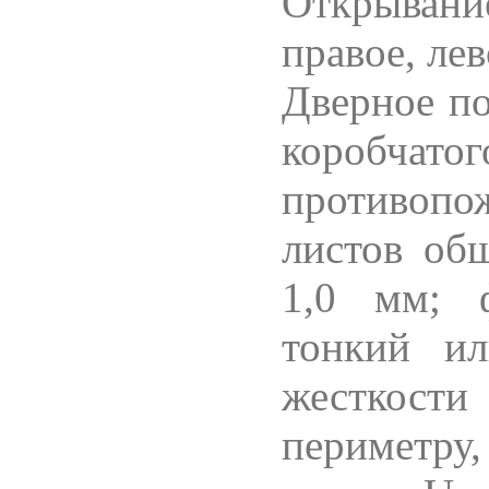
Открыва
правое, лев
Дверное п
коробчато
противопо
листов о
1,0 мм; ф
тонкий ил
жесткос
периметру